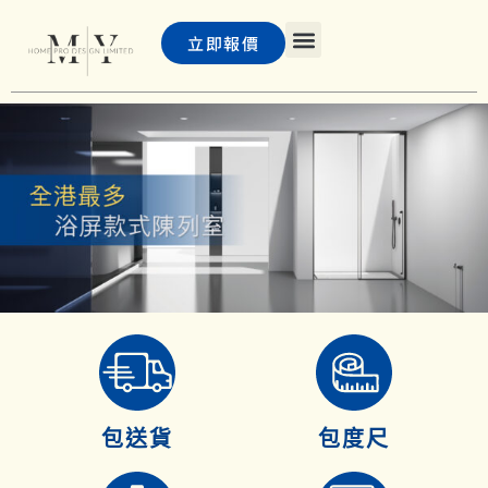
立即報價
主頁
浴屏
PD 門及巴士門
客戶案例
聯絡我們
常見問題
包送貨
包度尺