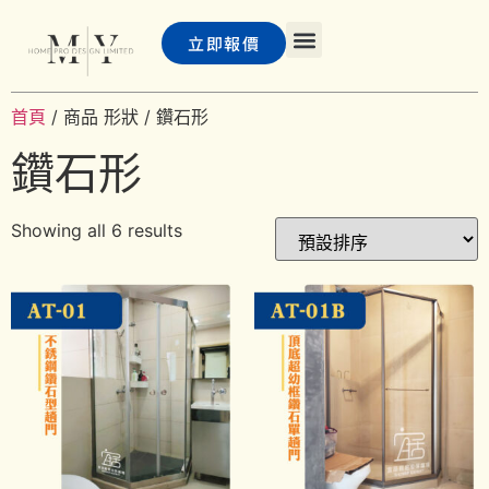
立即報價
首頁
/ 商品 形狀 / 鑽石形
主頁
浴屏
PD 門及巴士門
客戶案例
聯絡我們
常見問題
鑽石形
Showing all 6 results