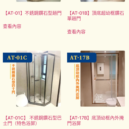
【AT-01】不銹鋼鑽石型趟門
【AT-01B】頂底超幼框鑽石
單趟門
查看內容
查看內容
【AT-01C】 不銹鋼鑽石型巴
【AT-17B】底頂幼框內外掩
士門（特色浴屏）
門浴屏