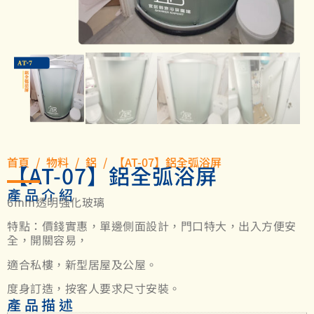
首頁
/
物料
/
鋁
/ 【AT-07】鋁全弧浴屏
【AT-07】鋁全弧浴屏
產品介紹
6mm透明強化玻璃
特點：價錢實惠，單邊側面設計，門口特大，出入方便安
全，開關容易，
適合私樓，新型居屋及公屋。
度身訂造，按客人要求尺寸安裝。
產品描述