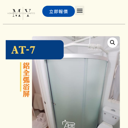
立即報價
主頁
浴屏
PD 門及巴士門
客戶案例
聯絡我們
常見問題