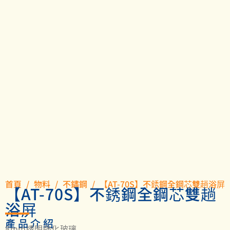
首頁
/
物料
/
不鏽鋼
/ 【AT-70S】不銹鋼全鋼芯雙趟浴屏
【AT-70S】不銹鋼全鋼芯雙趟
浴屏
產品介紹
8mm透明強化玻璃