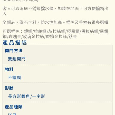
客人可取消底不銹鋼擋水條，如裝在地面，可方便輪椅出
入
全鋼芯，磁石企料，防水性能高。框色及手抽有很多選擇
可選框色：鏡鋼/拉絲鋼/灰拉絲鋼/啞黑鋼/黑拉絲鋼/黑鏡
鋼/玫瑰金/玫瑰金拉絲/香檳金拉絲/鈦金
產品描述
開門方法
雙趟開門
物料
不鏽鋼
形狀
長方形轉角/一字形
產品種類
浴屏