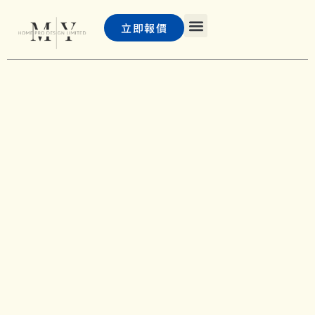
立即報價
主頁
浴屏
PD 門及巴士門
客戶案例
聯絡我們
常見問題