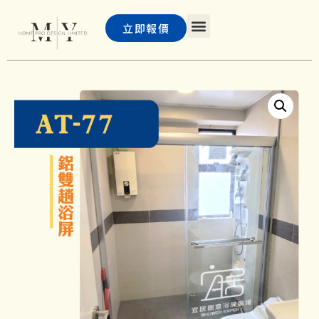
立即報價
主頁
浴屏
PD 門及巴士門
客戶案例
聯絡我們
常見問題