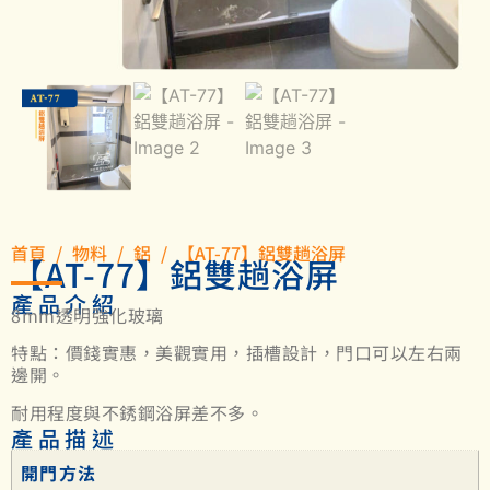
首頁
/
物料
/
鋁
/ 【AT-77】鋁雙趟浴屏
【AT-77】鋁雙趟浴屏
產品介紹
8mm透明強化玻璃
特點：價錢實惠，美觀實用，插槽設計，門口可以左右兩
邊開。
耐用程度與不銹鋼浴屏差不多。
產品描述
開門方法