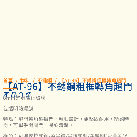
首頁
/
物料
/
不鏽鋼
/ 【AT-96】不銹鋼粗框轉角趟門
【AT-96】不銹鋼粗框轉角趟門
產品介紹
8mm透明強化玻璃
包透明防爆膜
特點：單門轉角趟摺門，粗框設計，更堅固耐用，簡約時
尚，可單手開關門，易於清潔。
框色：可選灰拉絲鋼/啞黑鋼/黑拉絲鋼/黑鏡鋼/沙漠金/香