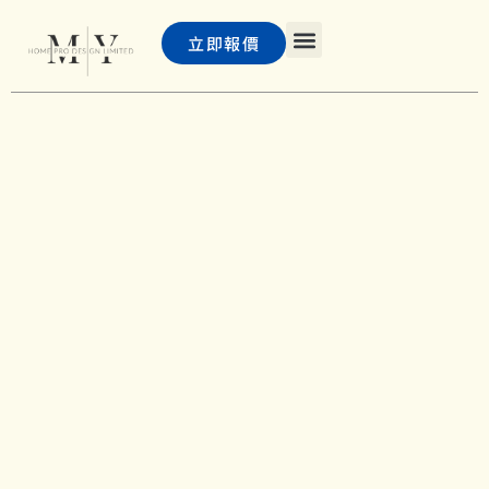
立即報價
主頁
浴屏
PD 門及巴士門
客戶案例
聯絡我們
常見問題